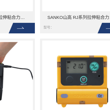
SANKO山高 RJ系列拉伸粘合力测试仪RJ-3
SANK
型号：