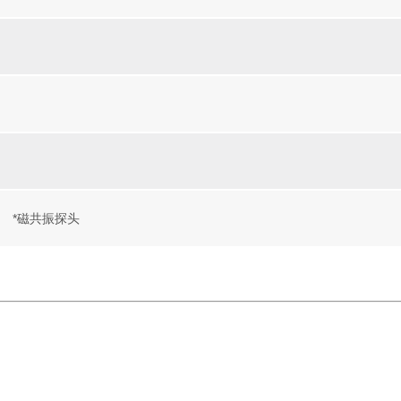
择
*磁共振探头