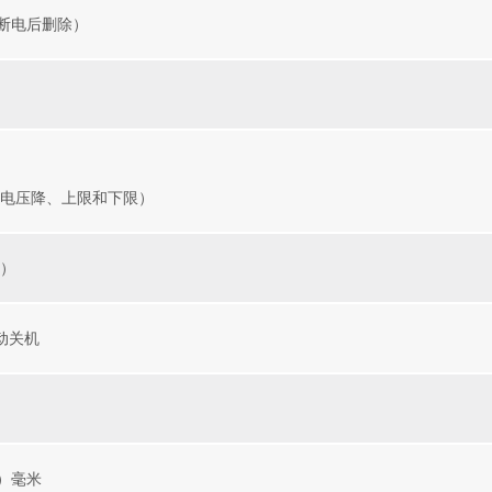
（断电后删除）
持电压降、上限和下限）
个）
自动关机
深）毫米