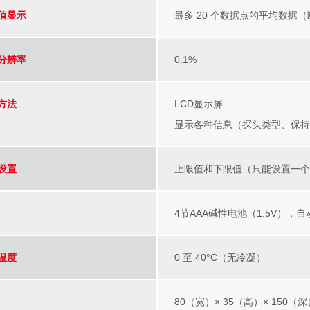
值显示
最多 20 个数据点的平均数据
分辨率
0.1%
方法
LCD显示屏
显示各种信息（探头类型、保
设置
上限值和下限值（只能设置一
4节AAA碱性电池（1.5V），
温度
0 至 40°C（无冷凝）
80（宽）× 35（高）× 150（