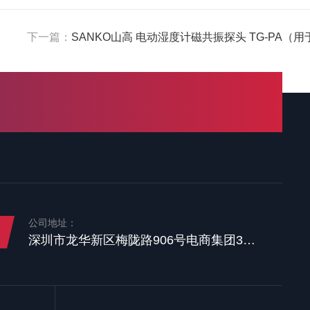
下一篇：
SANKO山高 电动湿度计磁共振探头 TG-PA（
公司地址：
深圳市龙华新区梅陇路906号电商集团3楼整层