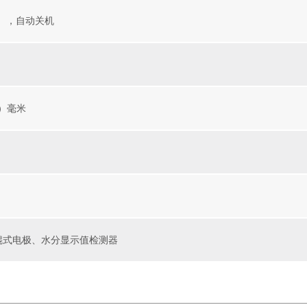
5V），自动关机
深）毫米
盖
辊式电极、水分显示值检测器