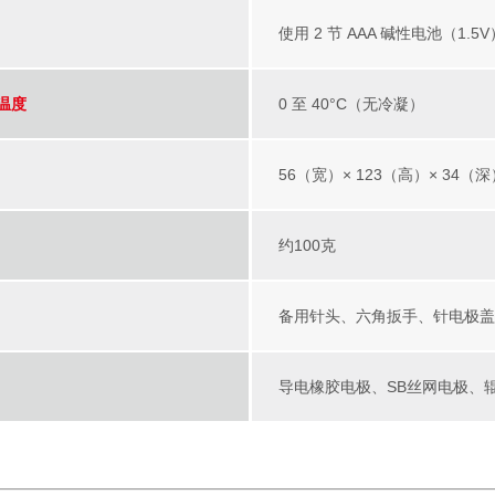
使用 2 节 AAA 碱性电池（1.
温度
0 至 40°C（无冷凝）
56（宽）× 123（高）× 34（
约100克
备用针头、六角扳手、针电极
导电橡胶电极、SB丝网电极、