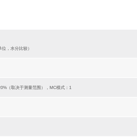
（无单位，水分比较）
%、20%（取决于测量范围），MC模式：1
）